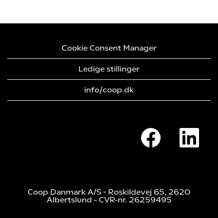
Cookie Consent Manager
Ledige stillinger
info/coop.dk
Å
Å
b
b
n
n
e
e
r
r
i
i
e
e
n
n
n
n
Coop Danmark A/S - Roskildevej 65, 2620
y
y
Albertslund - CVR-nr. 26259495
f
f
a
a