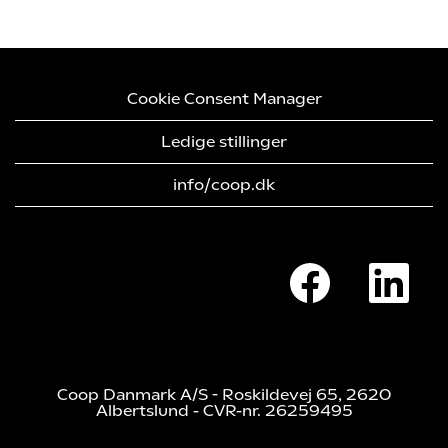
Cookie Consent Manager
Ledige stillinger
info/coop.dk
Å
Å
b
b
n
n
e
e
r
r
i
i
e
e
n
n
n
n
Coop Danmark A/S - Roskildevej 65, 2620
y
y
Albertslund - CVR-nr. 26259495
f
f
a
a